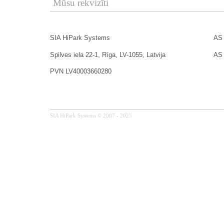
Mūsu rekvizīti
SIA HiPark Systems
AS
Spilves iela 22-1, Rīga, LV-1055, Latvija
AS
PVN LV40003660280
SIA HiPark Systems © 2007 - 2025